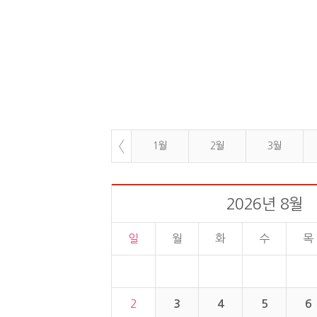
1월
2월
3월
2026년 8월
일
월
화
수
목
2
3
4
5
6