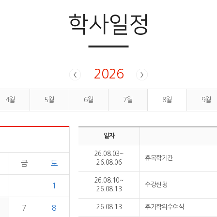
학사일정
2026
4월
5월
6월
7월
8월
9월
일자
26.08.03~
휴복학기간
금
토
26.08.06
26.08.10~
1
수강신청
26.08.13
7
8
26.08.13
후기학위수여식